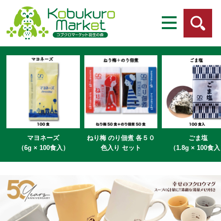
マヨネーズ
ねり梅 のり佃煮 各５０
ごま塩
（6g × 100食入）
色入り セット
（1.8g × 100食