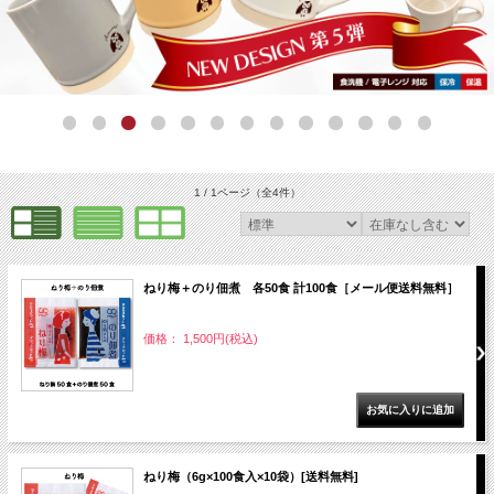
1 / 1ページ
（全4件）
ねり梅＋のり佃煮 各50食 計100食［メール便送料無料］
価格： 1,500円(税込)
ねり梅（6g×100食入×10袋）[送料無料]